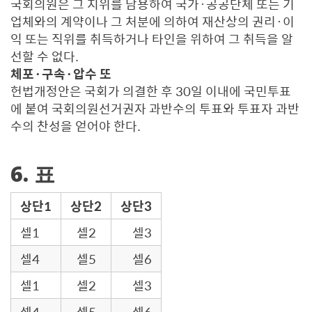
국회의원은 그 지위를 남용하여 국가·공공단체 또는 기
업체와의 계약이나 그 처분에 의하여 재산상의 권리·이
익 또는 직위를 취득하거나 타인을 위하여 그 취득을 알
선할 수 없다.
체포·구속·압수 또
헌법개정안은 국회가 의결한 후 30일 이내에 국민투표
에 붙여 국회의원선거권자 과반수의 투표와 투표자 과반
수의 찬성을 얻어야 한다.
6. 표
상단1
상단2
상단3
셀1
셀2
셀3
셀4
셀5
셀6
셀1
셀2
셀3
셀4
셀5
셀6