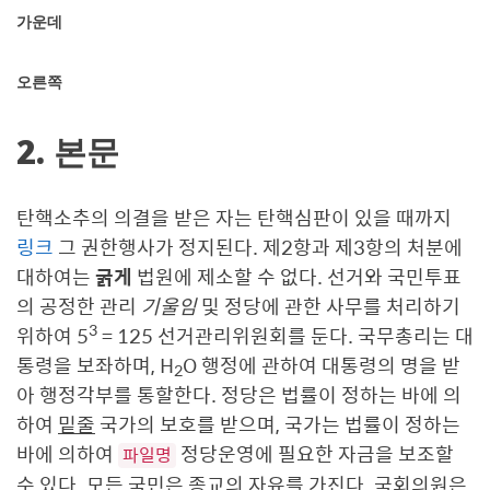
가운데
오른쪽
2. 본문
탄핵소추의 의결을 받은 자는 탄핵심판이 있을 때까지
링크
그 권한행사가 정지된다. 제2항과 제3항의 처분에
대하여는
굵게
법원에 제소할 수 없다. 선거와 국민투표
의 공정한 관리
기울임
및 정당에 관한 사무를 처리하기
3
위하여 5
= 125 선거관리위원회를 둔다. 국무총리는 대
통령을 보좌하며, H
O 행정에 관하여 대통령의 명을 받
2
아 행정각부를 통할한다. 정당은 법률이 정하는 바에 의
하여
밑줄
국가의 보호를 받으며, 국가는 법률이 정하는
바에 의하여
정당운영에 필요한 자금을 보조할
파일명
수 있다. 모든 국민은 종교의 자유를 가진다. 국회의원은